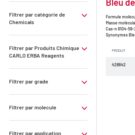
Bleu de
Filtrer par catégorie de
Formule molécu
Chemicals
Masse molécula
Cas-n
6104-59-
Colorants
Synonymes
Bleu
Filtrer par Produits Chimique
PRODUIT
CARLO ERBA Reagents
428642
YES
Filtrer par grade
Grade Specifique
Filtrer par molecule
Bleu de Coomassie brillant R 250
Filtrer par application