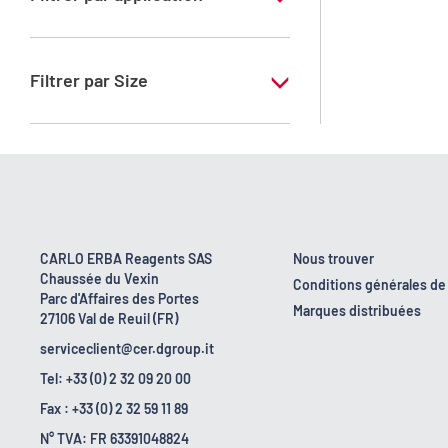
RS - Pour microscopie - C.I. 42660
Filtrer par Size
25 g
CARLO ERBA Reagents SAS
Nous trouver
Chaussée du Vexin
Conditions générales de
Parc d'Affaires des Portes
Marques distribuées
27106 Val de Reuil (FR)
serviceclient@cer.dgroup.it
Tel: +33 (0) 2 32 09 20 00
Fax : +33 (0) 2 32 59 11 89
N° TVA: FR 63391048824