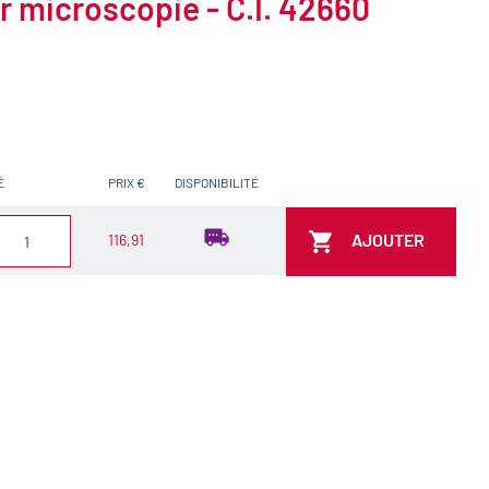
r microscopie - C.I. 42660
É
PRIX €
DISPONIBILITÉ
AJOUTER
116,91