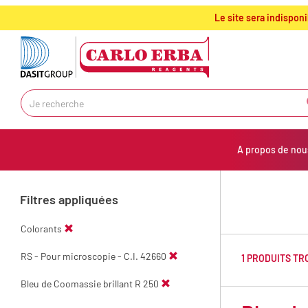
text.skipToContent
text.skipToNavigation
Le site sera indispon
A propos de nou
Filtres appliquées
Colorants
RS - Pour microscopie - C.I. 42660
1 PRODUITS T
Bleu de Coomassie brillant R 250