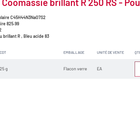
 Coomassie brillant R 250 RS - Pou
laire
C45H44N3NaO7S2
ire
825.99
2
 brillant R , Bleu acide 83
CDT
EMBALLAGE
UNITÉ DE VENTE
QT
25 g
Flacon verre
EA