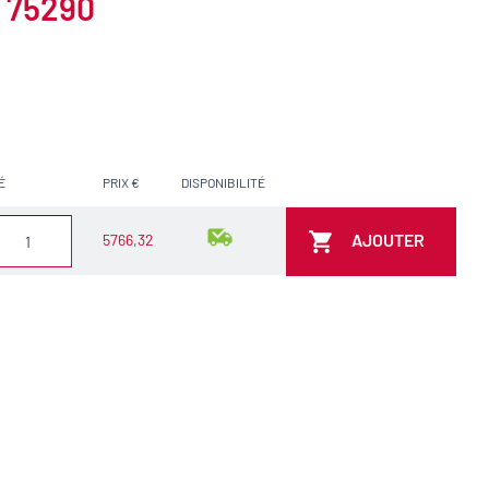
. 75290
É
PRIX €
DISPONIBILITÉ
AJOUTER
5766,32