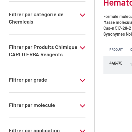
Hématox
Filtrer par catégorie de
Formule molécu
Chemicals
Masse molécula
Cas-n
517-28-2
Colorants
Synonymes
Noir
Filtrer par Produits Chimique
PRODUIT
CARLO ERBA Reagents
446475
1
YES
Filtrer par grade
Grade Specifique
Filtrer par molecule
Hématoxyline
Filtrer par application