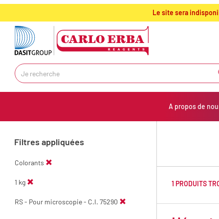
text.skipToContent
text.skipToNavigation
Le site sera indispon
A propos de nou
Filtres appliquées
Colorants
1 kg
1 PRODUITS T
RS - Pour microscopie - C.I. 75290