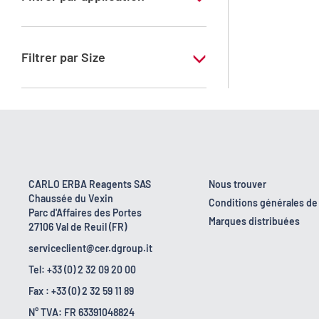
RS - Pour microscopie - C.I. 75290
Filtrer par Size
1 kg
100 g
25 g
CARLO ERBA Reagents SAS
Nous trouver
Chaussée du Vexin
Conditions générales de
Parc d'Affaires des Portes
Marques distribuées
27106 Val de Reuil (FR)
serviceclient@cer.dgroup.it
Tel: +33 (0) 2 32 09 20 00
Fax : +33 (0) 2 32 59 11 89
N° TVA: FR 63391048824