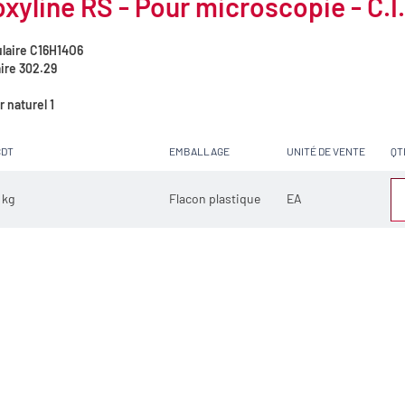
yline RS - Pour microscopie - C.I
laire
C16H14O6
ire
302.29
 naturel 1
CDT
EMBALLAGE
UNITÉ DE VENTE
QT
 kg
Flacon plastique
EA