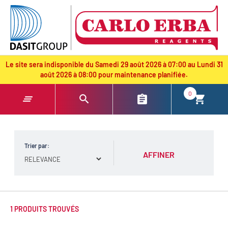
text.skipToContent
text.skipToNavigation
Le site sera indisponible du Samedi 29 août 2026 à 07:00 au Lundi 31
août 2026 à 08:00 pour maintenance planifiée.
0
Trier par:
AFFINER
1 PRODUITS TROUVÉS