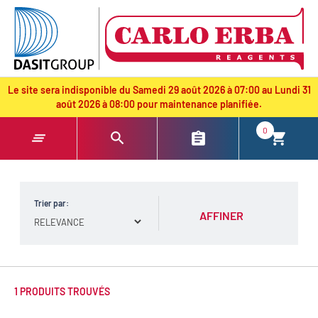
text.skipToContent
text.skipToNavigation
Le site sera indisponible du Samedi 29 août 2026 à 07:00 au Lundi 31
août 2026 à 08:00 pour maintenance planifiée.
0
Trier par:
AFFINER
1 PRODUITS TROUVÉS