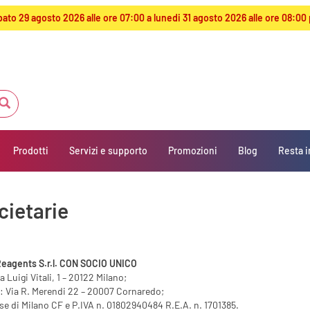
sabato 29 agosto 2026 alle ore 07:00 a lunedi 31 agosto 2026 alle ore 08
Prodotti
Servizi e supporto
Promozioni
Blog
Resta i
cietarie
agents S.r.l. CON SOCIO UNICO
 Luigi Vitali, 1 – 20122 Milano;
: Via R. Merendi 22 – 20007 Cornaredo;
se di Milano CF e P.IVA n. 01802940484 R.E.A. n. 1701385.