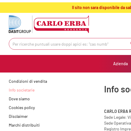
text.skipToContent
text.skipToNavigation
Il sito non sara disponibile da 
Azienda
Condizioni di vendita
Info so
Info societarie
Dove siamo
Cookies policy
CARLO ERBA Re
Disclaimer
Sede Legale: Via
Sede Operativa
Marchi distribuiti
Registro Impre