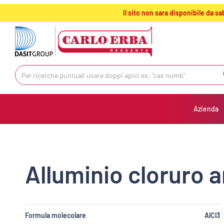
text.skipToContent
text.skipToNavigation
Il sito non sara disponibile da 
Azienda
Alluminio cloruro a
Formula molecolare
AlCl3