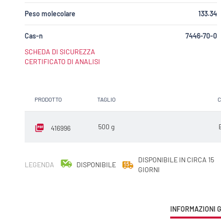
Peso molecolare
133.34
Cas-n
7446-70-0
SCHEDA DI SICUREZZA
CERTIFICATO DI ANALISI
PRODOTTO
TAGLIO
C
500 g
416996
DISPONIBILE IN CIRCA 15
LEGENDA
DISPONIBILE
GIORNI
CURRENT
INFORMAZIONI 
TAB: